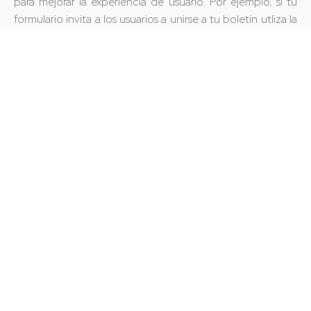
para mejorar la experiencia de usuario. Por ejemplo, si tu
formulario invita a los usuarios a unirse a tu boletín utliza la
frase “Quiero unirme” en lugar de “Enviar”.
2. No ocultes información
Siempre muestra la información de los campos requeridos
en tu formulario, evita ocultar o compactar la información
a menos que esta sea demasiada. Siempre será preferible
mostrar opciones si son pocas que poner un desplegable,
esto facilitará a tu cliente el llenado del formulario lo que
incrementará las probabilidades de que complete el
formulario.
✓